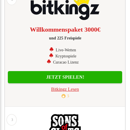
Willkommenspaket 3000€
und 225 Freispiele
Live-Wetten
Kryptospiele
Curacao Lizenz
JETZT SPIELEN!
Bitkingz Lesen
5
3