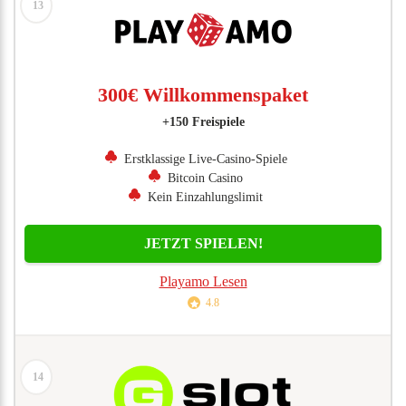
13
300€ Willkommenspaket
+150 Freispiele
Erstklassige Live-Casino-Spiele
Bitcoin Casino
Kein Einzahlungslimit
JETZT SPIELEN!
Playamo Lesen
4.8
14