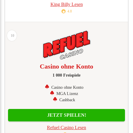
King Billy Lesen
4.8
10
Casino ohne Konto
1 000 Freispiele
Casino ohne Konto
MGA Lizenz
Cashback
JETZT SPIELEN!
Refuel Casino Lesen