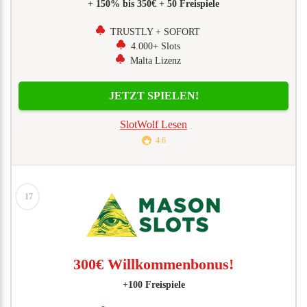
+ 150% bis 350€ + 50 Freispiele
TRUSTLY + SOFORT
4.000+ Slots
Malta Lizenz
JETZT SPIELEN!
SlotWolf Lesen
4.6
17
300€ Willkommenbonus!
+100 Freispiele