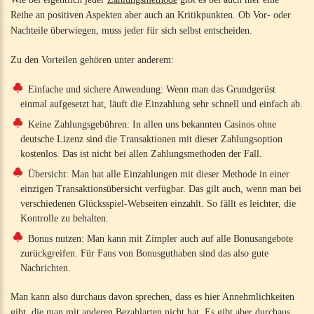
Reihe an positiven Aspekten aber auch an Kritikpunkten. Ob Vor- oder
Nachteile überwiegen, muss jeder für sich selbst entscheiden.
Zu den Vorteilen gehören unter anderem:
Einfache und sichere Anwendung: Wenn man das Grundgerüst
einmal aufgesetzt hat, läuft die Einzahlung sehr schnell und einfach ab.
Keine Zahlungsgebühren: In allen uns bekannten Casinos ohne
deutsche Lizenz sind die Transaktionen mit dieser Zahlungsoption
kostenlos. Das ist nicht bei allen Zahlungsmethoden der Fall.
Übersicht: Man hat alle Einzahlungen mit dieser Methode in einer
einzigen Transaktionsübersicht verfügbar. Das gilt auch, wenn man bei
verschiedenen Glücksspiel-Webseiten einzahlt. So fällt es leichter, die
Kontrolle zu behalten.
Bonus nutzen: Man kann mit Zimpler auch auf alle Bonusangebote
zurückgreifen. Für Fans von Bonusguthaben sind das also gute
Nachrichten.
Man kann also durchaus davon sprechen, dass es hier Annehmlichkeiten
gibt, die man mit anderen Bezahlarten nicht hat. Es gibt aber durchaus