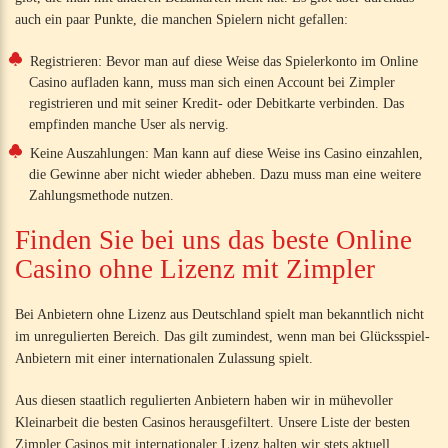
auch ein paar Punkte, die manchen Spielern nicht gefallen:
Registrieren: Bevor man auf diese Weise das Spielerkonto im Online
Casino aufladen kann, muss man sich einen Account bei Zimpler
registrieren und mit seiner Kredit- oder Debitkarte verbinden. Das
empfinden manche User als nervig.
Keine Auszahlungen: Man kann auf diese Weise ins Casino einzahlen,
die Gewinne aber nicht wieder abheben. Dazu muss man eine weitere
Zahlungsmethode nutzen.
Finden Sie bei uns das beste Online
Casino ohne Lizenz mit Zimpler
Bei Anbietern ohne Lizenz aus Deutschland spielt man bekanntlich nicht
im unregulierten Bereich. Das gilt zumindest, wenn man bei Glücksspiel-
Anbietern mit einer internationalen Zulassung spielt.
Aus diesen staatlich regulierten Anbietern haben wir in mühevoller
Kleinarbeit die besten Casinos herausgefiltert. Unsere Liste der besten
Zimpler Casinos mit internationaler Lizenz halten wir stets aktuell.