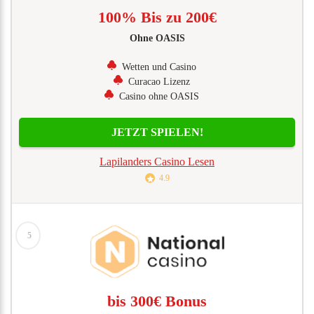
100% Bis zu 200€
Ohne OASIS
Wetten und Casino
Curacao Lizenz
Casino ohne OASIS
JETZT SPIELEN!
Lapilanders Casino Lesen
4.9
5
bis 300€ Bonus