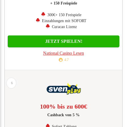
+ 150 Freispiele
300€+ 150 Freispiele
Einzahlungen mit SOFORT
Curacao Lizenz
JETZT SPIELEN!
National Casino Lesen
4.7
6
100% bis zu 600€
Cashback von 5 %
Sofort Zahlung