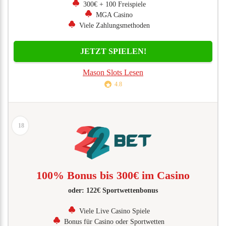
300€ + 100 Freispiele
MGA Casino
Viele Zahlungsmethoden
JETZT SPIELEN!
Mason Slots Lesen
4.8
18
100% Bonus bis 300€ im Casino
oder: 122€ Sportwettenbonus
Viele Live Casino Spiele
Bonus für Casino oder Sportwetten