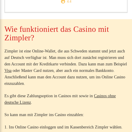
4.4
Wie funktioniert das Casino mit
Zimpler?
Zimpler ist eine Online-Wallet, die aus Schweden stammt und jetzt auch
auf Deutsch verfügbar ist. Man muss sich dort zunächst registrieren und
den Account mit der Kreditkarte verbinden. Dazu kann man zum Beispiel
Visa
oder Master Card nutzen, aber auch ein normales Bankkonto.
Anschließend kann man den Account dazu nutzen, um ins Online Casino
einzuzahlen.
Es gibt diese Zahlungsoption in Casinos mit sowie in
Casinos ohne
deutsche Lizenz
.
So kann man mit Zimpler ins Casino einzahlen:
Ins Online Casino einloggen und im Kassenbereich Zimpler wählen.