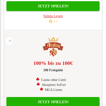
JETZT SPIELEN!
Spinia Lesen
4.5
20
100% bis zu 100€
100 Freispiele
Casino ohne Limit
Akzeptiert SoFort
MGA Lizenz
JETZT SPIELEN!