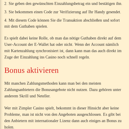
Sie geben den gewünschten Einzahlungsbetrag ein und bestätigen ihn.
Sie bekommen einen Code zur Verifizierung auf Ihr Handy gesendet.
Mit diesem Code können Sie die Transaktion abschließen und sofort
mit dem Guthaben spielen.
Es spielt dabei keine Rolle, ob man das nötige Guthaben direkt auf dem
User-Account der E-Wallet hat oder nicht. Wenn der Account nämlich
mit Kartenzahlung synchronisiert ist, dann kann man das auch direkt im
Zuge der Einzahlung ins Casino noch schnell regeln.
Bonus aktivieren
Mit manchen Zahlungsmethoden kann man bei den meisten
Zahlungsanbietern die Bonusangebote nicht nutzen. Dazu gehören unter
anderem Skrill und Neteller.
Wer mit Zimpler Casino spielt, bekommt in dieser Hinsicht aber keine
Probleme, man ist nicht von den Angeboten ausgeschlossen. Es gibt bei
den Anbietern mit internationaler Lizenz dann auch einiges an Bonus zu
holen.