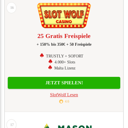
16
25 Gratis Freispiele
+ 150% bis 350€ + 50 Freispiele
TRUSTLY + SOFORT
4.000+ Slots
Malta Lizenz
JETZT SPIELEN!
SlotWolf Lesen
4.6
17