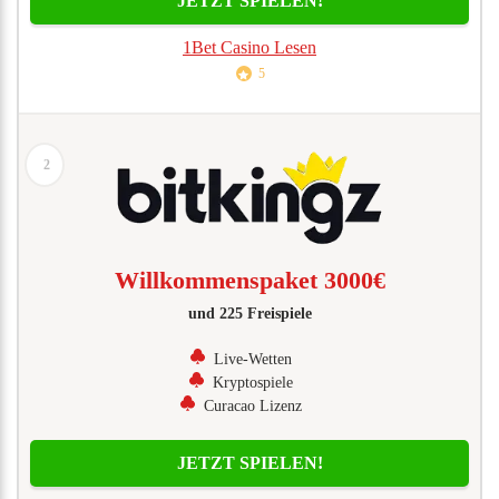
JETZT SPIELEN!
1Bet Casino Lesen
5
2
Willkommenspaket 3000€
und 225 Freispiele
Live-Wetten
Kryptospiele
Curacao Lizenz
JETZT SPIELEN!