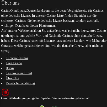
Über uns
ohne Lizenz zu spielen.
CasinoOhneLizenzDeutschland.com ist die beste Vergleichsseite für Casinos
ohne deutsche Lizenz. In unserer Casino-Liste finden Sie nicht nur die
sichersten Casinos, die keine deutsche Lizenz besitzen, sondern auch alle
wichtigen Details zu diesen Plattformen.
Auf unserer Website erfahren Sie außerdem, was ein nicht lizenziertes Casino
überhaupt ist und welche Vor- und Nachteile Casinos ohne deutsche Lizenz
haben. Diese Casinos haben oft Lizenzen aus anderen Ländern wie Malta oder
Curacao, welche genauso sicher sind wie die deutsche Lizenz, aber nicht so
streng.
Curacao Casinos
Live Casino
Bonus
Casinos ohne Limit
Über Uns
Datenschutzerklärung
Geschäftsbedingungen gelten Spielen Sie verantwortungsbewusst