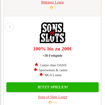
Bitkingz Lesen
5
3
100% bis zu 200€
+50 Freispiele
Casino ohne OASIS
Sportwetten & casino
MGA Lizenz
JETZT SPIELEN!
Sons of Slots Lesen
4.8