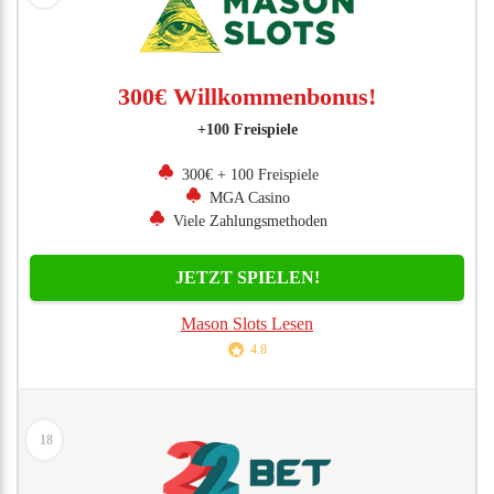
300€ Willkommenbonus!
+100 Freispiele
300€ + 100 Freispiele
MGA Casino
Viele Zahlungsmethoden
JETZT SPIELEN!
Mason Slots Lesen
4.8
18