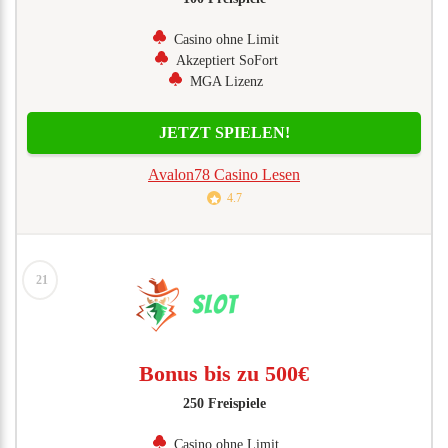
Casino ohne Limit
Akzeptiert SoFort
MGA Lizenz
JETZT SPIELEN!
Avalon78 Casino Lesen
4.7
21
Bonus bis zu 500€
250 Freispiele
Casino ohne Limit