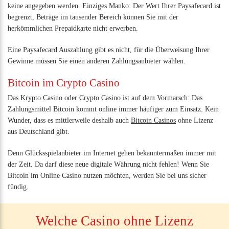
keine angegeben werden. Einziges Manko: Der Wert Ihrer Paysafecard ist
begrenzt, Beträge im tausender Bereich können Sie mit der
herkömmlichen Prepaidkarte nicht erwerben.
Eine Paysafecard Auszahlung gibt es nicht, für die Überweisung Ihrer
Gewinne müssen Sie einen anderen Zahlungsanbieter wählen.
Bitcoin im Crypto Casino
Das Krypto Casino oder Crypto Casino ist auf dem Vormarsch: Das
Zahlungsmittel Bitcoin kommt online immer häufiger zum Einsatz. Kein
Wunder, dass es mittlerweile deshalb auch
Bitcoin Casinos
ohne Lizenz
aus Deutschland gibt.
Denn Glücksspielanbieter im Internet gehen bekanntermaßen immer mit
der Zeit. Da darf diese neue digitale Währung nicht fehlen! Wenn Sie
Bitcoin im Online Casino nutzen möchten, werden Sie bei uns sicher
fündig.
Welche Casino ohne Lizenz