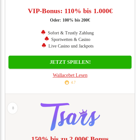
VIP-Bonus: 110% bis 1.000€
Oder: 100% bis 200€
Sofort & Trustly Zahlung
Sportwetten & Casino
Live Casino und Jackpots
JETZT SPIELEN!
Wallacebet Lesen
4.7
8
150% bis zu 2.000€ Bonus