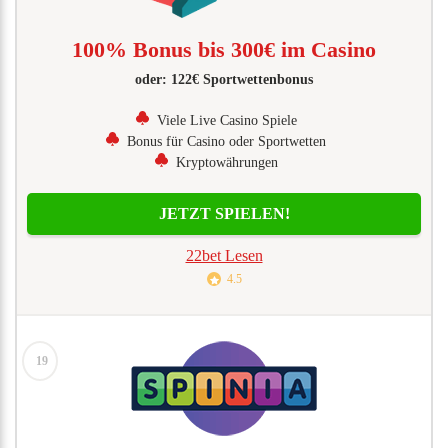
100% Bonus bis 300€ im Casino
oder: 122€ Sportwettenbonus
Viele Live Casino Spiele
Bonus für Casino oder Sportwetten
Kryptowährungen
JETZT SPIELEN!
22bet Lesen
4.5
19