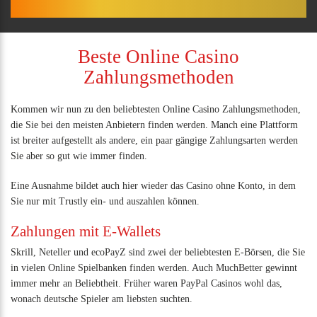
Beste Online Casino
Zahlungsmethoden
Kommen wir nun zu den beliebtesten Online Casino Zahlungsmethoden,
die Sie bei den meisten Anbietern finden werden. Manch eine Plattform
ist breiter aufgestellt als andere, ein paar gängige Zahlungsarten werden
Sie aber so gut wie immer finden.
Eine Ausnahme bildet auch hier wieder das Casino ohne Konto, in dem
Sie nur mit Trustly ein- und auszahlen können.
Zahlungen mit E-Wallets
Skrill, Neteller und ecoPayZ sind zwei der beliebtesten E-Börsen, die Sie
in vielen Online Spielbanken finden werden. Auch MuchBetter gewinnt
immer mehr an Beliebtheit. Früher waren PayPal Casinos wohl das,
wonach deutsche Spieler am liebsten suchten.