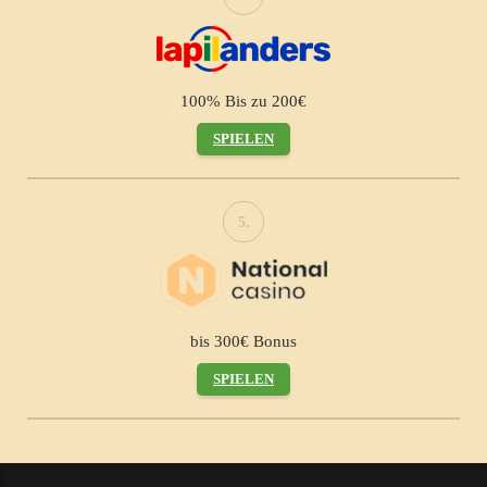
100% Bis zu 200€
SPIELEN
5.
bis 300€ Bonus
SPIELEN