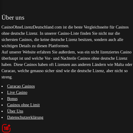
Über uns
CasinoOhneLizenzDeutschland.com ist die beste Vergleichsseite für Casinos
ohne deutsche Lizenz. In unserer Casino-Liste finden Sie nicht nur die
sichersten Casinos, die keine deutsche Lizenz besitzen, sondern auch alle
wichtigen Details zu diesen Plattformen.
Auf unserer Website erfahren Sie außerdem, was ein nicht lizenziertes Casino
überhaupt ist und welche Vor- und Nachteile Casinos ohne deutsche Lizenz
haben. Diese Casinos haben oft Lizenzen aus anderen Ländern wie Malta oder
Curacao, welche genauso sicher sind wie die deutsche Lizenz, aber nicht so
streng.
Curacao Casinos
Live Casino
Bonus
Casinos ohne Limit
Über Uns
Datenschutzerklärung